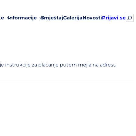
Sea
ke
Informacije
Smještaj
Galerija
Novosti
Prijavi se
alje instrukcije za plaćanje putem mejla na adresu