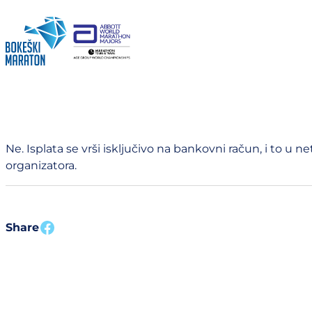
Idi
na
sadržaj
Ne. Isplata se vrši isključivo na bankovni račun, i to u
organizatora.
Share on facebook
Share