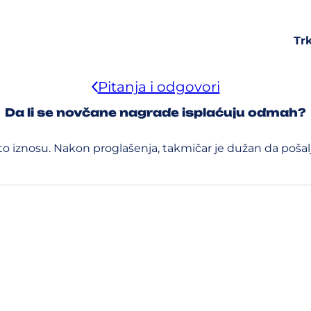
Tr
Pitanja i odgovori
Da li se novčane nagrade isplaćuju odmah?
 neto iznosu. Nakon proglašenja, takmičar je dužan da poš