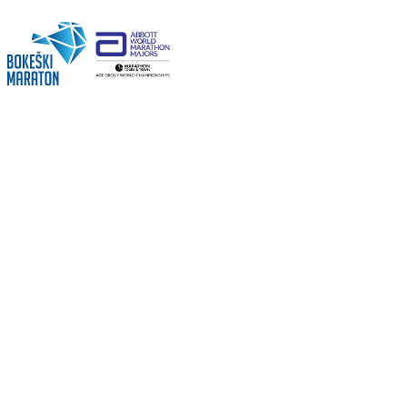
Idi
na
sadržaj