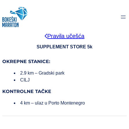
Idi
na
sadržaj
Pravila učešća
SUPPLEMENT STORE 5k
OKREPNE STANICE:
2.9 km – Gradski park
CILJ
KONTROLNE TAČKE
4 km – ulaz u Porto Montenegro